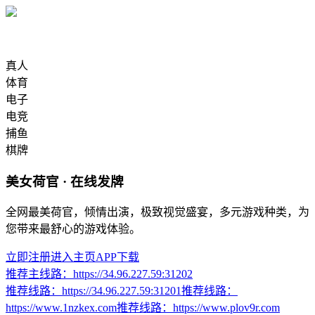
真人
体育
电子
电竞
捕鱼
棋牌
美女荷官 · 在线发牌
全网最美荷官，倾情出演，极致视觉盛宴，多元游戏种类，为
您带来最舒心的游戏体验。
立即注册
进入主页
APP下载
推荐主线路：
https://34.96.227.59:31202
推荐线路：
https://34.96.227.59:31201
推荐线路：
https://www.1nzkex.com
推荐线路：
https://www.plov9r.com