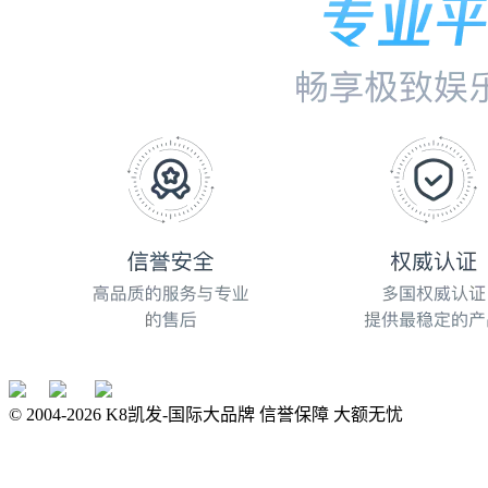
© 2004-
2026
K8凯发-国际大品牌 信誉保障 大额无忧