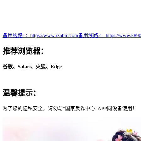
备用线路
1
：
https://www.rznbm.com
备用线路
2
：
https://www.k89
推荐浏览器：
谷歌、Safari、火狐、Edge
温馨提示：
为了您的隐私安全，请勿与"国家反诈中心"APP同设备使用！