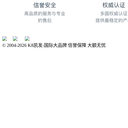
© 2004-
2026
K8凯发-国际大品牌 信誉保障 大额无忧