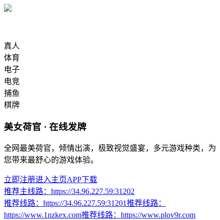
真人
体育
电子
电竞
捕鱼
棋牌
美女荷官 · 在线发牌
全网最美荷官，倾情出演，极致视觉盛宴，多元游戏种类，为
您带来最舒心的游戏体验。
立即注册
进入主页
APP下载
推荐主线路：
https://34.96.227.59:31202
推荐线路：
https://34.96.227.59:31201
推荐线路：
https://www.1nzkex.com
推荐线路：
https://www.plov9r.com