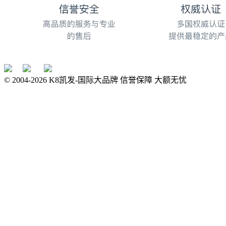
© 2004-
2026
K8凯发-国际大品牌 信誉保障 大额无忧